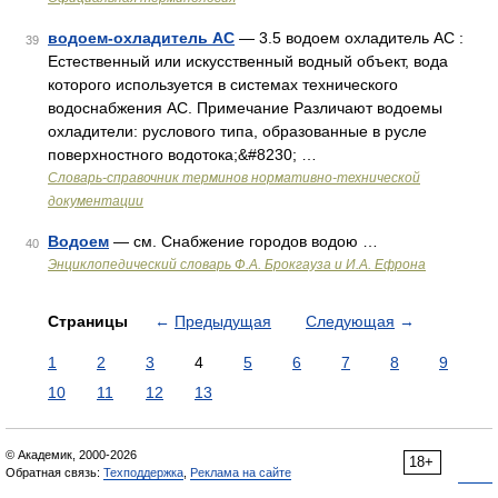
водоем-охладитель АС
— 3.5 водоем охладитель АС :
39
Естественный или искусственный водный объект, вода
которого используется в системах технического
водоснабжения АС. Примечание Различают водоемы
охладители: руслового типа, образованные в русле
поверхностного водотока;&#8230; …
Словарь-справочник терминов нормативно-технической
документации
Водоем
— см. Снабжение городов водою …
40
Энциклопедический словарь Ф.А. Брокгауза и И.А. Ефрона
Страницы
←
Предыдущая
Следующая
→
1
2
3
4
5
6
7
8
9
10
11
12
13
© Академик, 2000-2026
18+
Обратная связь:
Техподдержка
,
Реклама на сайте